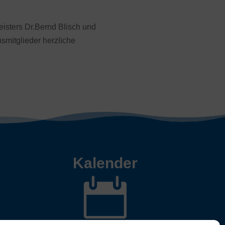
isters Dr.Bernd Blisch und
smitglieder herzliche
Kalender
