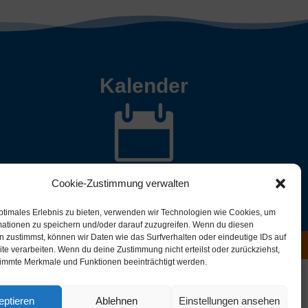
Kalender

Cookie-Zustimmung verwalten
ptimales Erlebnis zu bieten, verwenden wir Technologien wie Cookies, um
mationen zu speichern und/oder darauf zuzugreifen. Wenn du diesen
 zustimmst, können wir Daten wie das Surfverhalten oder eindeutige IDs auf
te verarbeiten. Wenn du deine Zustimmung nicht erteilst oder zurückziehst,
immte Merkmale und Funktionen beeinträchtigt werden.
eptieren
Ablehnen
Einstellungen ansehen