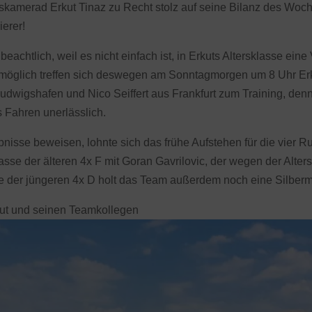
nskamerad Erkut Tinaz zu Recht stolz auf seine Bilanz des Woc
ierer!
eachtlich, weil es nicht einfach ist, in Erkuts Altersklasse eine
e möglich treffen sich deswegen am Sonntagmorgen um 8 Uhr Er
dwigshafen und Nico Seiffert aus Frankfurt zum Training, denn 
 Fahren unerlässlich.
isse beweisen, lohnte sich das frühe Aufstehen für die vier R
asse der älteren 4x F mit Goran Gavrilovic, der wegen der Alters
asse der jüngeren 4x D holt das Team außerdem noch eine Silberm
kut und seinen Teamkollegen