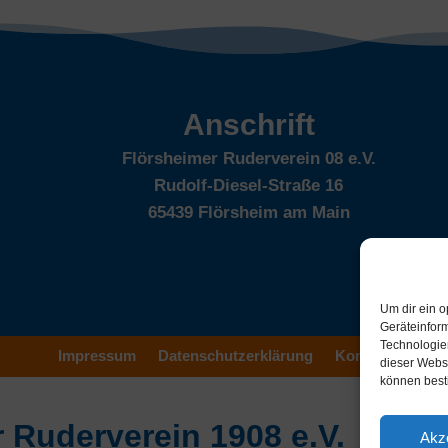
Anschrift
Flörsheimer Ruderverein 08 e.V.
Rudolf-Diesel-Straße 16
65439 Flörsheim am Main
Um dir ein o
Geräteinfor
Technologien
Impressum
Datenschutzerklärung
Kontakt
dieser Websi
können best
 Ruderverein 1908 e.V.
Akz