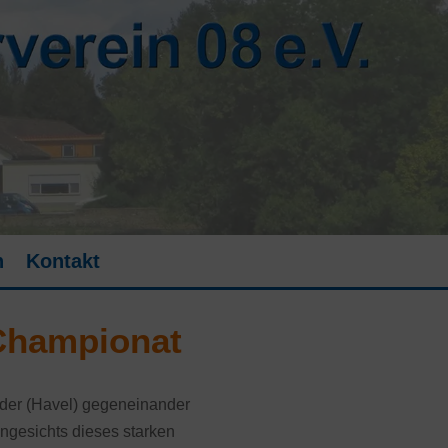
n
Kontakt
-Championat
rder (Havel) gegeneinander
ngesichts dieses starken