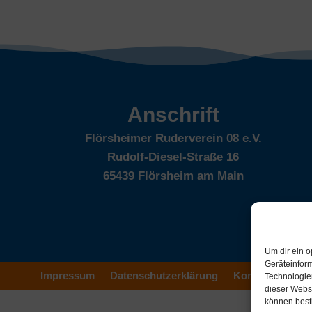
Anschrift
Flörsheimer Ruderverein 08 e.V.
Rudolf-Diesel-Straße 16
65439 Flörsheim am Main
Um dir ein o
Geräteinfor
Impressum
Datenschutzerklärung
Kontakt
Technologien
dieser Websi
können best