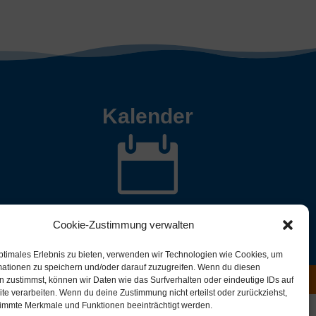
Kalender

Cookie-Zustimmung verwalten
ptimales Erlebnis zu bieten, verwenden wir Technologien wie Cookies, um
mationen zu speichern und/oder darauf zuzugreifen. Wenn du diesen
 zustimmst, können wir Daten wie das Surfverhalten oder eindeutige IDs auf
te verarbeiten. Wenn du deine Zustimmung nicht erteilst oder zurückziehst,
immte Merkmale und Funktionen beeinträchtigt werden.